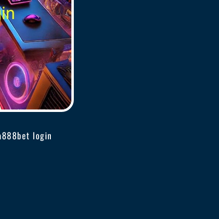
 a888bet login