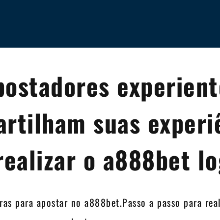
postadores experient
rtilham suas experi
realizar o a888bet lo
gras para apostar no a888bet.Passo a passo para rea