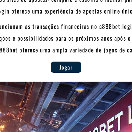
ogin oferece uma experiência de apostas online úni
uncionam as transações financeiras no a888bet logi
ções e possibilidades para os próximos anos após o 
888bet oferece uma ampla variedade de jogos de ca
Jogar