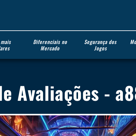
 mais
Diferenciais no
Segurança dos
Mo
ares
Mercado
Jogos
de Avaliações - a8