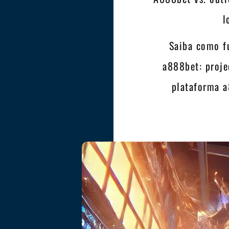
l
Saiba como f
a888bet: proje
plataforma a