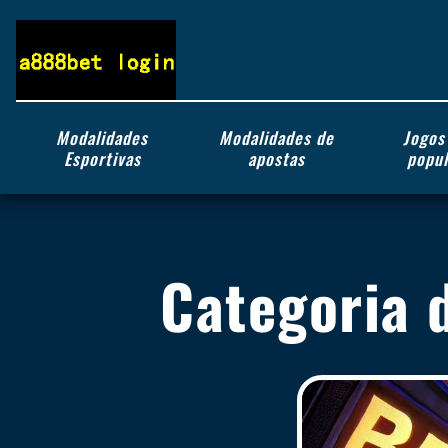
Modalidades
Modalidades de
Jogos
Esportivas
apostas
popul
Categoria 