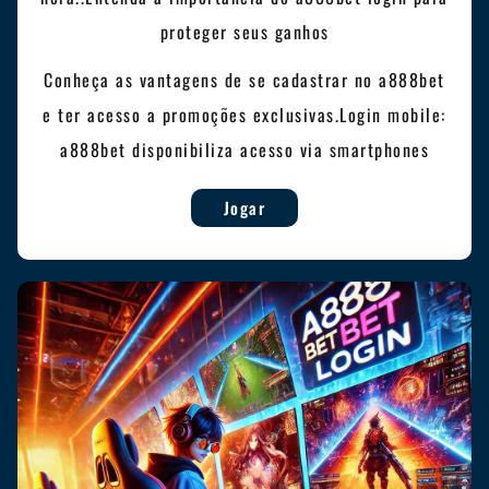
proteger seus ganhos
Conheça as vantagens de se cadastrar no a888bet
e ter acesso a promoções exclusivas.Login mobile:
a888bet disponibiliza acesso via smartphones
Jogar