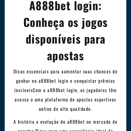
A888bet login:
Conheça os jogos
disponíveis para
apostas
Dicas essenciais para aumentar suas chances de
ganhar no a888bet login e conquistar prêmios
incríveisCom o a888bet login, os jogadores têm
acesso a uma plataforma de apostas esportivas
online de alta qualidade.
A história e evolução do a888bet no mercado de