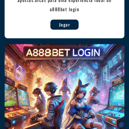
apostas.Dicas para uma experiência ideal de
a888bet login
Jogar