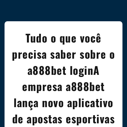
Tudo o que você
precisa saber sobre o
a888bet loginA
empresa a888bet
lança novo aplicativo
de apostas esportivas