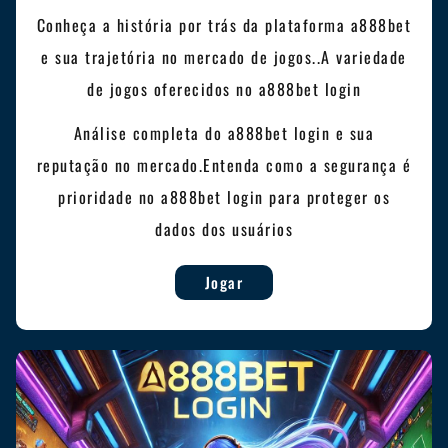
Conheça a história por trás da plataforma a888bet
e sua trajetória no mercado de jogos..A variedade
de jogos oferecidos no a888bet login
Análise completa do a888bet login e sua
reputação no mercado.Entenda como a segurança é
prioridade no a888bet login para proteger os
dados dos usuários
Jogar